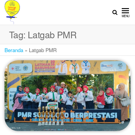
SEKOLAH
Sekolah
MENU
Ramah
KREATIF
Anak
Tag:
Latgab PMR
Beranda
»
Latgab PMR