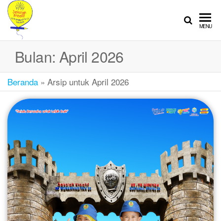
SEKOLAH
Sekolah
MENU
Ramah
KREATIF
Anak
Bulan:
April 2026
Beranda
»
Arsip untuk April 2026