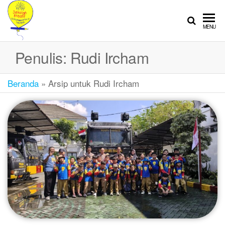
SEKOLAH
Sekolah
MENU
Ramah
KREATIF
Anak
Penulis:
Rudi Ircham
Beranda
»
Arsip untuk Rudi Ircham