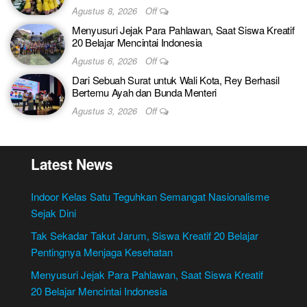
Agustus 8, 2026
Off
Menyusuri Jejak Para Pahlawan, Saat Siswa Kreatif
20 Belajar Mencintai Indonesia
Agustus 6, 2026
Off
Dari Sebuah Surat untuk Wali Kota, Rey Berhasil
Bertemu Ayah dan Bunda Menteri
Agustus 3, 2026
Off
Latest News
Indoor Kelas Satu Teguhkan Semangat Nasionalisme
Sejak Dini
Tak Sekadar Takut Jarum, Siswa Kreatif 20 Belajar
Pentingnya Menjaga Kesehatan
Menyusuri Jejak Para Pahlawan, Saat Siswa Kreatif
20 Belajar Mencintai Indonesia