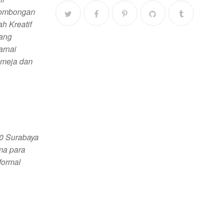
 rombongan
h Kreatif
jang
arnai
 meja dan
0 Surabaya
ma para
formal