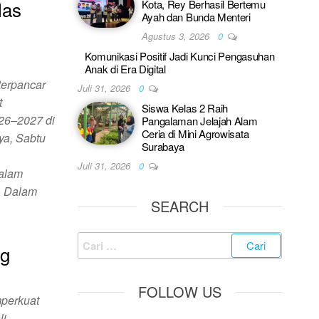
las
Kota, Rey Berhasil Bertemu
Ayah dan Bunda Menteri
Agustus 3, 2026
0
Komunikasi Positif Jadi Kunci Pengasuhan
Anak di Era Digital
terpancar
Juli 31, 2026
0
t
Siswa Kelas 2 Raih
26–2027 di
Pangalaman Jelajah Alam
Ceria di Mini Agrowisata
ya, Sabtu
Surabaya
Juli 31, 2026
0
dalam
. Dalam
SEARCH
ng
FOLLOW US
perkuat
li