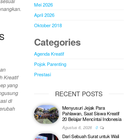
sesuai
Mei 2026
enangkan.
April 2026
Oktober 2018
LS
Categories
Agenda Kreatif
Pojok Parenting
gan
Prestasi
 Kreatif
sep yang
RECENT POSTS
engusung
asi di
Menyusuri Jejak Para
berubah
Pahlawan, Saat Siswa Kreatif
20 Belajar Mencintai Indonesia
Agustus 6, 2026
0
Dari Sebuah Surat untuk Wali