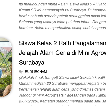
itu meluncur dari mulut Aslan, siswa kelas 5 Al Haf
Kreatif SD Muhammadiyah 20 Surabaya. Di hadapa
berdiri sebuah sepeda patroli peninggalan masa kol
Belanda yang usianya telah puluhan tahun. Dengan
berbinar, Aslan memperhatikan setiap sudut sepeda
Siswa Kelas 2 Raih Pangalama
Jelajah Alam Ceria di Mini Agro
Surabaya
By
RUDI IRCHAM
(Sekolah Anak Banget) Siswa siswi Sekolah kreatif
Muhammadiyah 20 Surabaya menggelar kegiatan be
bertemakan jelajah alam ceria yang dikemas dalam 
outdoor di Mini Agrowisata Pagesangan pada Kami
(30/7/2026). Kegiatan outdoor menjadi salah satu s