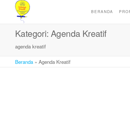
BERANDA
PRO
SEKOLAH
Sekolah
Ramah
KREATIF
Anak
Kategori:
Agenda Kreatif
agenda kreatif
Beranda
»
Agenda Kreatif