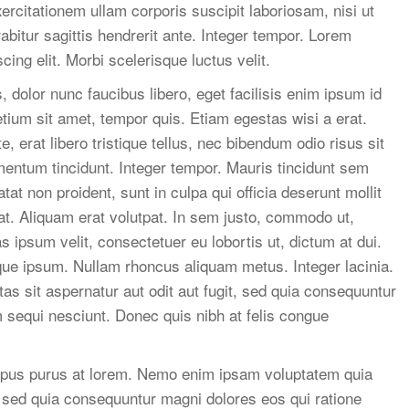
rcitationem ullam corporis suscipit laboriosam, nisi ut
itur sagittis hendrerit ante. Integer tempor. Lorem
ing elit. Morbi scelerisque luctus velit.
 dolor nunc faucibus libero, eget facilisis enim ipsum id
etium sit amet, tempor quis. Etiam egestas wisi a erat.
e, erat libero tristique tellus, nec bibendum odio risus sit
entum tincidunt. Integer tempor. Mauris tincidunt sem
at non proident, sunt in culpa qui officia deserunt mollit
at. Aliquam erat volutpat. In sem justo, commodo ut,
s ipsum velit, consectetuer eu lobortis ut, dictum at dui.
ue ipsum. Nullam rhoncus aliquam metus. Integer lacinia.
s sit aspernatur aut odit aut fugit, sed quia consequuntur
 sequi nesciunt. Donec quis nibh at felis congue
mpus purus at lorem. Nemo enim ipsam voluptatem quia
t, sed quia consequuntur magni dolores eos qui ratione