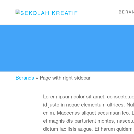
BERA
SEKOLAH
Sekolah
Ramah
KREATIF
Anak
Beranda
»
Page with right sidebar
Lorem ipsum dolor sit amet, consectetuer 
id justo in neque elementum ultrices. N
enim. Maecenas aliquet accumsan leo. D
et magnis dis parturient montes, nascetu
dictum facilisis augue. Et harum quidem r