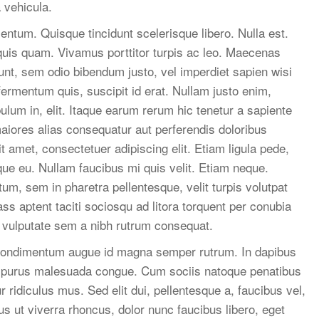
 vehicula.
entum. Quisque tincidunt scelerisque libero. Nulla est.
quis quam. Vivamus porttitor turpis ac leo. Maecenas
idunt, sem odio bibendum justo, vel imperdiet sapien wisi
 fermentum quis, suscipit id erat. Nullam justo enim,
ulum in, elit. Itaque earum rerum hic tenetur a sapiente
maiores alias consequatur aut perferendis doloribus
t amet, consectetuer adipiscing elit. Etiam ligula pede,
isque eu. Nullam faucibus mi quis velit. Etiam neque.
m, sem in pharetra pellentesque, velit turpis volutpat
ass aptent taciti sociosqu ad litora torquent per conubia
 vulputate sem a nibh rutrum consequat.
 condimentum augue id magna semper rutrum. In dapibus
t purus malesuada congue. Cum sociis natoque penatibus
 ridiculus mus. Sed elit dui, pellentesque a, faucibus vel,
s ut viverra rhoncus, dolor nunc faucibus libero, eget