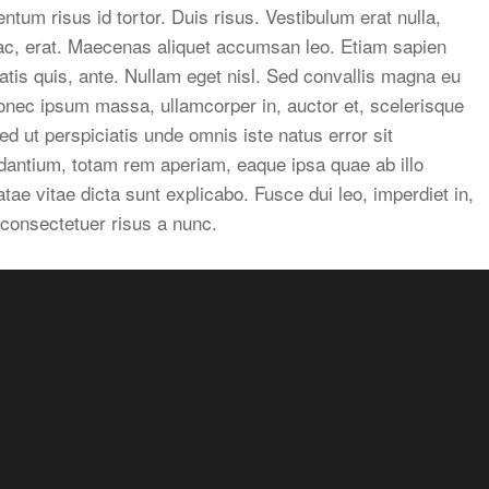
tum risus id tortor. Duis risus. Vestibulum erat nulla,
c, erat. Maecenas aliquet accumsan leo. Etiam sapien
natis quis, ante. Nullam eget nisl. Sed convallis magna eu
Donec ipsum massa, ullamcorper in, auctor et, scelerisque
d ut perspiciatis unde omnis iste natus error sit
antium, totam rem aperiam, eaque ipsa quae ab illo
atae vitae dicta sunt explicabo. Fusce dui leo, imperdiet in,
 consectetuer risus a nunc.