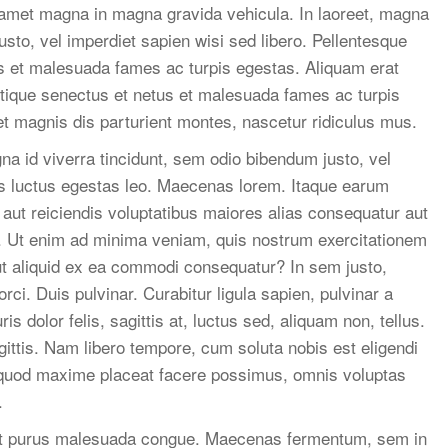
t amet magna in magna gravida vehicula. In laoreet, magna
usto, vel imperdiet sapien wisi sed libero. Pellentesque
us et malesuada fames ac turpis egestas. Aliquam erat
istique senectus et netus et malesuada fames ac turpis
t magnis dis parturient montes, nascetur ridiculus mus.
agna id viverra tincidunt, sem odio bibendum justo, vel
us luctus egestas leo. Maecenas lorem. Itaque earum
 aut reiciendis voluptatibus maiores alias consequatur aut
at. Ut enim ad minima veniam, quis nostrum exercitationem
 ut aliquid ex ea commodi consequatur? In sem justo,
rci. Duis pulvinar. Curabitur ligula sapien, pulvinar a
is dolor felis, sagittis at, luctus sed, aliquam non, tellus.
agittis. Nam libero tempore, cum soluta nobis est eligendi
d quod maxime placeat facere possimus, omnis voluptas
.
met purus malesuada congue. Maecenas fermentum, sem in