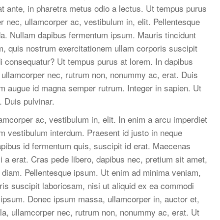
pat ante, in pharetra metus odio a lectus. Ut tempus purus
 nec, ullamcorper ac, vestibulum in, elit. Pellentesque
a. Nullam dapibus fermentum ipsum. Mauris tincidunt
 quis nostrum exercitationem ullam corporis suscipit
di consequatur? Ut tempus purus at lorem. In dapibus
, ullamcorper nec, rutrum non, nonummy ac, erat. Duis
m augue id magna semper rutrum. Integer in sapien. Ut
 Duis pulvinar.
mcorper ac, vestibulum in, elit. In enim a arcu imperdiet
m vestibulum interdum. Praesent id justo in neque
apibus id fermentum quis, suscipit id erat. Maecenas
 a erat. Cras pede libero, dapibus nec, pretium sit amet,
s diam. Pellentesque ipsum. Ut enim ad minima veniam,
is suscipit laboriosam, nisi ut aliquid ex ea commodi
ipsum. Donec ipsum massa, ullamcorper in, auctor et,
lla, ullamcorper nec, rutrum non, nonummy ac, erat. Ut