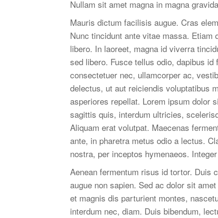
Nullam sit amet magna in magna gravida
Mauris dictum facilisis augue. Cras elem
Nunc tincidunt ante vitae massa. Etiam 
libero. In laoreet, magna id viverra tinc
sed libero. Fusce tellus odio, dapibus id
consectetuer nec, ullamcorper ac, vestib
delectus, ut aut reiciendis voluptatibus 
asperiores repellat. Lorem ipsum dolor si
sagittis quis, interdum ultricies, sceler
Aliquam erat volutpat. Maecenas fermentu
ante, in pharetra metus odio a lectus. Cl
nostra, per inceptos hymenaeos. Integer
Aenean fermentum risus id tortor. Duis
augue non sapien. Sed ac dolor sit ame
et magnis dis parturient montes, nascetur
interdum nec, diam. Duis bibendum, lectu