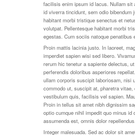
facilisis enim ipsum id lacus. Nullam si
id viverra tincidunt, sem odio bibendum j
habitant morbi tristique senectus et net
volutpat. Pellentesque habitant morbi tr
egestas. Cum sociis natoque penatibus e
Proin mattis lacinia justo. In laoreet, m
imperdiet sapien wisi sed libero. Vivam
rerum hic tenetur a sapiente delectus, ut
perferendis doloribus asperiores repell
ullam corporis suscipit laboriosam, nisi
commodo ut, suscipit at, pharetra vitae, o
vestibulum quis, facilisis vel sapien. Maur
Proin in tellus sit amet nibh dignissim s
optio cumque nihil impedit quo minus i
assumenda est, omnis dolor repellendus
Integer malesuada. Sed ac dolor sit a