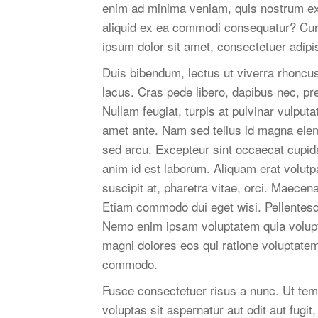
enim ad minima veniam, quis nostrum exe
aliquid ex ea commodi consequatur? Curab
ipsum dolor sit amet, consectetuer adipisc
Duis bibendum, lectus ut viverra rhoncus,
lacus. Cras pede libero, dapibus nec, pr
Nullam feugiat, turpis at pulvinar vulputat
amet ante. Nam sed tellus id magna elem
sed arcu. Excepteur sint occaecat cupidat
anim id est laborum. Aliquam erat volutp
suscipit at, pharetra vitae, orci. Maecena
Etiam commodo dui eget wisi. Pellentesq
Nemo enim ipsam voluptatem quia volupta
magni dolores eos qui ratione voluptatem
commodo.
Fusce consectetuer risus a nunc. Ut te
voluptas sit aspernatur aut odit aut fugi