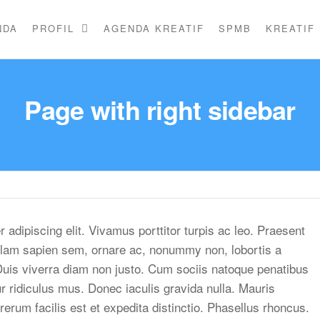
NDA
PROFIL
AGENDA KREATIF
SPMB
KREATIF
Page with right sidebar
adipiscing elit. Vivamus porttitor turpis ac leo. Praesent
ullam sapien sem, ornare ac, nonummy non, lobortis a
uis viverra diam non justo. Cum sociis natoque penatibus
r ridiculus mus. Donec iaculis gravida nulla. Mauris
erum facilis est et expedita distinctio. Phasellus rhoncus.