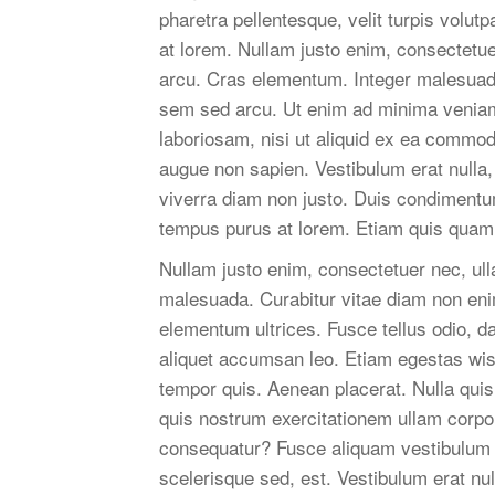
pharetra pellentesque, velit turpis volut
at lorem. Nullam justo enim, consectetuer
arcu. Cras elementum. Integer malesuad
sem sed arcu. Ut enim ad minima veniam,
laboriosam, nisi ut aliquid ex ea commo
augue non sapien. Vestibulum erat nulla
viverra diam non justo. Duis condimentu
tempus purus at lorem. Etiam quis quam.
Nullam justo enim, consectetuer nec, ulla
malesuada. Curabitur vitae diam non eni
elementum ultrices. Fusce tellus odio, d
aliquet accumsan leo. Etiam egestas wisi
tempor quis. Aenean placerat. Nulla qui
quis nostrum exercitationem ullam corpor
consequatur? Fusce aliquam vestibulum 
scelerisque sed, est. Vestibulum erat nu