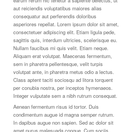
earum rerum hic tenetur a sapiente delectus, ut
aut reiciendis voluptatibus maiores alias
consequatur aut perferendis doloribus
asperiores repellat. Lorem ipsum dolor sit amet,
consectetuer adipiscing elit. Etiam ligula pede,
sagittis quis, interdum ultricies, scelerisque eu.
Nullam faucibus mi quis velit. Etiam neque.
Aliquam erat volutpat. Maecenas fermentum,
sem in pharetra pellentesque, velit turpis
volutpat ante, in pharetra metus odio a lectus.
Class aptent taciti sociosqu ad litora torquent
per conubia nostra, per inceptos hymenaeos.
Integer vulputate sem a nibh rutrum consequat.
Aenean fermentum risus id tortor. Duis
condimentum augue id magna semper rutrum.
In dapibus augue non sapien. Sed ac dolor sit
amet purus malesuada congue. Cum sociis