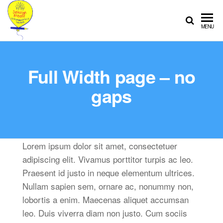
SEKOLAH
Sekolah
MENU
Ramah
KREATIF
Anak
Full Width page – no
gaps
Lorem ipsum dolor sit amet, consectetuer
adipiscing elit. Vivamus porttitor turpis ac leo.
Praesent id justo in neque elementum ultrices.
Nullam sapien sem, ornare ac, nonummy non,
lobortis a enim. Maecenas aliquet accumsan
leo. Duis viverra diam non justo. Cum sociis