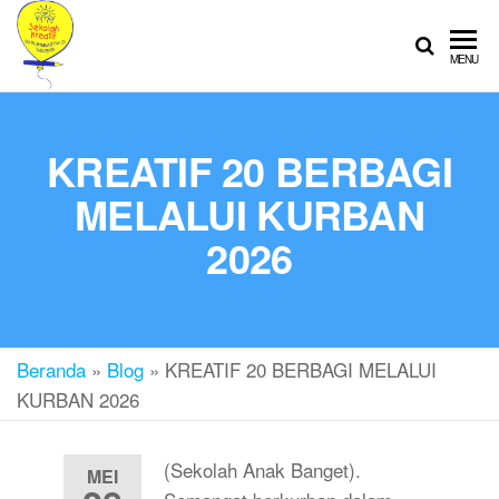
SEKOLAH
Sekolah
MENU
Ramah
KREATIF
Anak
KREATIF 20 BERBAGI
MELALUI KURBAN
2026
Beranda
»
Blog
»
KREATIF 20 BERBAGI MELALUI
KURBAN 2026
(Sekolah Anak Banget).
MEI