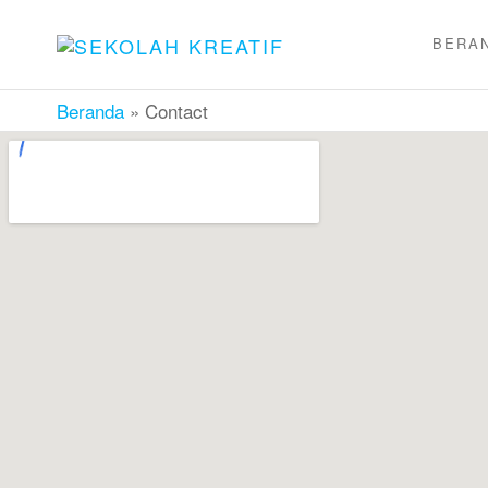
BERA
SEKOLAH
Sekolah
Ramah
KREATIF
Anak
Beranda
»
Contact